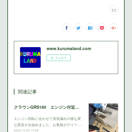
www.kurumaland.com
フォロー
関連記事
クラウンGRS180 エンジン付近バタバタ、ビジビジと不思議なエンジン異音？
エンジン回転に合わせて排気漏れの様な変
な異音が出始めました、お客様がデイー…
2023.10.03 14:08