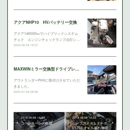
アクアNHP10 HVバッテリー交換
アクア146000㎞でハイブリッドシステム
チェク エンジンチェックランプ点灯シ…
2023.08.09 15:07
MAXWINミラー交換型ドライブレコーダー
アウトランダーPHVに取付けさせていただ
きました。
2023.07.29 08:58
2018.04.06 14:03
2018.03.08 12:33
コペンキーレス作成
ムーブカスタムターボ
L175S オイル漏れ修理